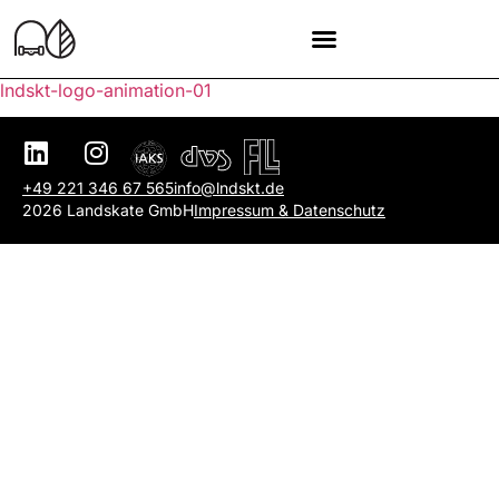
lndskt-logo-animation-01
+49 221 346 67 565
info@lndskt.de
2026 Landskate GmbH
Impressum & Datenschutz