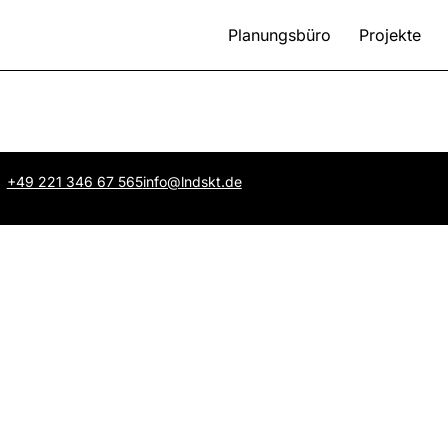
Planungsbüro
Projekte
+49 221 346 67 565
info@lndskt.de