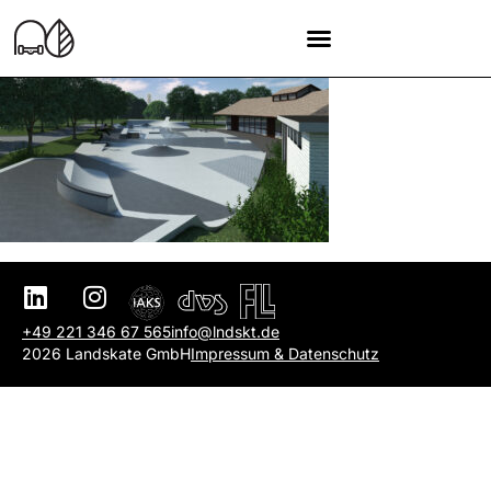
+49 221 346 67 565
info@lndskt.de
2026 Landskate GmbH
Impressum & Datenschutz