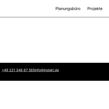
Planungsbüro
Projekte
+49 221 346 67 565
info@lndskt.de