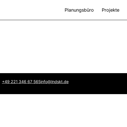
Planungsbüro
Projekte
+49 221 346 67 565
info@lndskt.de