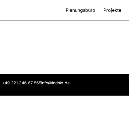
Planungsbüro
Projekte
+49 221 346 67 565
info@lndskt.de