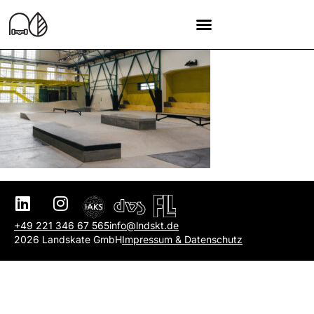
+49 221 346 67 565
info@lndskt.de
2026 Landskate GmbH
Impressum & Datenschutz