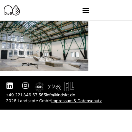
+49 221 346 67 565
info@lndskt.de
2026 Landskate GmbH
Impressum & Datenschutz