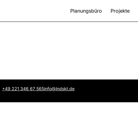
Planungsbüro
Projekte
+49 221 346 67 565
info@lndskt.de