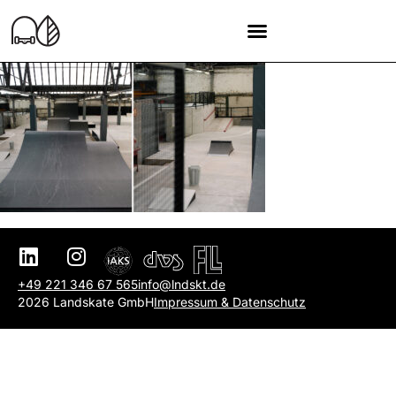
+49 221 346 67 565
info@lndskt.de
2026 Landskate GmbH
Impressum & Datenschutz