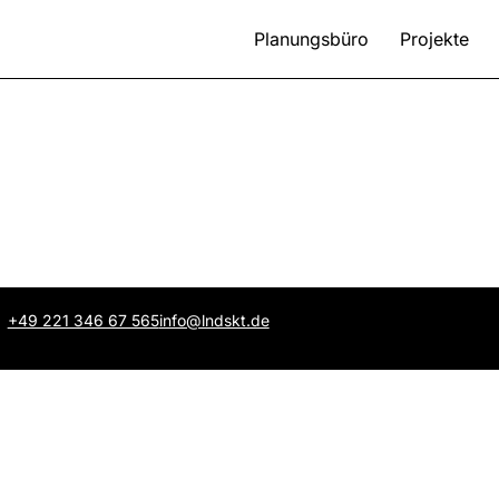
Planungsbüro
Projekte
+49 221 346 67 565
info@lndskt.de