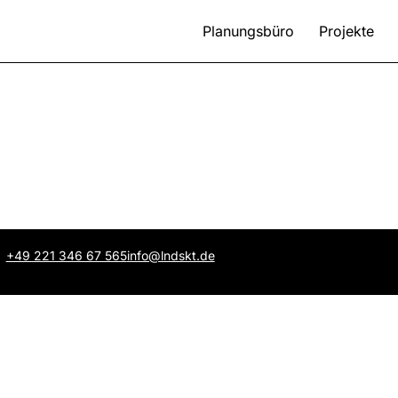
Planungsbüro
Projekte
+49 221 346 67 565
info@lndskt.de