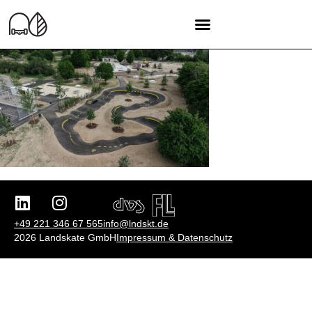
+49 221 346 67 565
info@lndskt.de
2026 Landskate GmbH
Impressum & Datenschutz