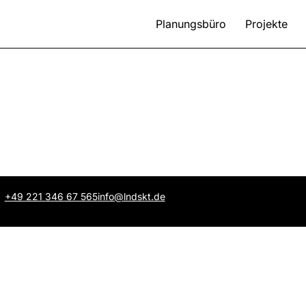
Planungsbüro
Projekte
+49 221 346 67 565
info@lndskt.de