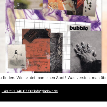
zu finden. Wie skatet man einen Spot? Was versteht man üb
+49 221 346 67 565
info@lndskt.de