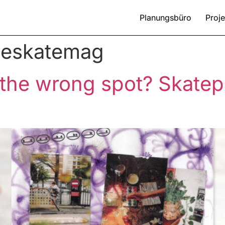
Planungsbüro
Proje
leskatemag
t the wrong spot? Skate