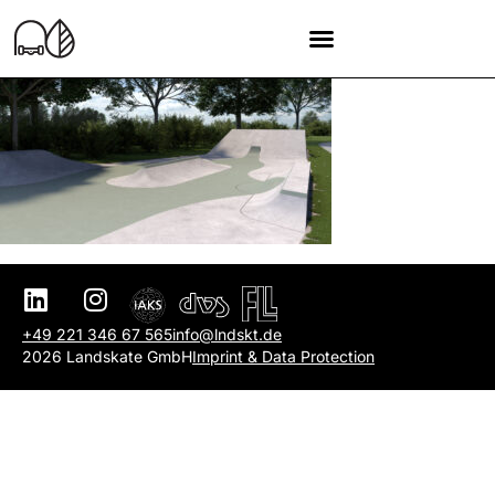
+49 221 346 67 565
info@lndskt.de
2026 Landskate GmbH
Imprint & Data Protection