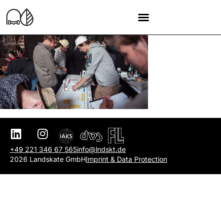
+49 221 346 67 565
info@lndskt.de
2026 Landskate GmbH
Imprint & Data Protection