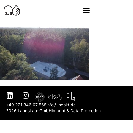
+49 221 346 67 565
info@lndskt.de
2026 Landskate GmbH
Imprint & Data Protection