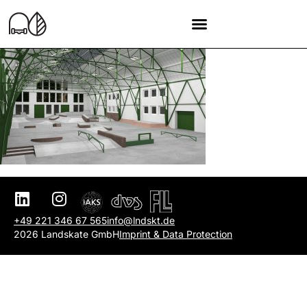
+49 221 346 67 565
info@lndskt.de
2026 Landskate GmbH
Imprint & Data Protection