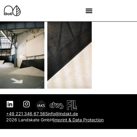
+49 221 346 67 565
info@lndskt.de
2026 Landskate GmbH
Imprint & Data Protection