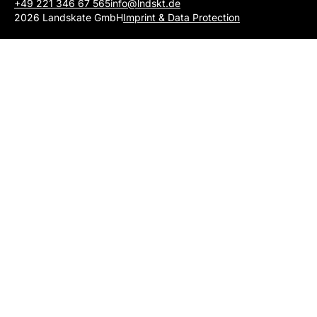
+49 221 346 67 565
info@lndskt.de
2026 Landskate GmbH
Imprint & Data Protection