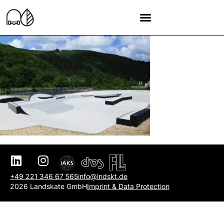
+49 221 346 67 565
info@lndskt.de
2026 Landskate GmbH
Imprint & Data Protection