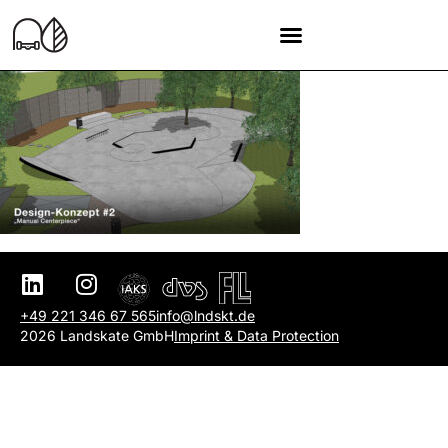
+49 221 346 67 565
info@lndskt.de
2026 Landskate GmbH
Imprint & Data Protection