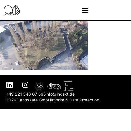
+49 221 346 67 565
info@lndskt.de
2026 Landskate GmbH
Imprint & Data Protection