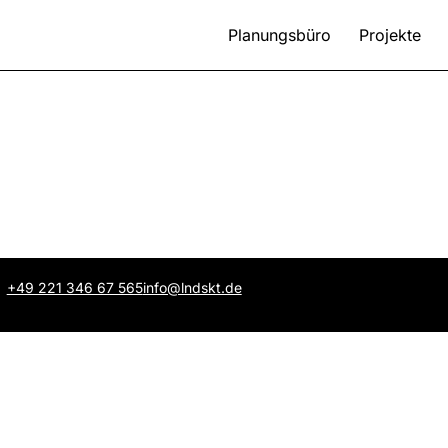
Planungsbüro
Projekte
+49 221 346 67 565
info@lndskt.de